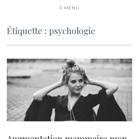
Aller
MENU
au
contenu
Étiquette :
psychologie
Augmentation mammaire mon